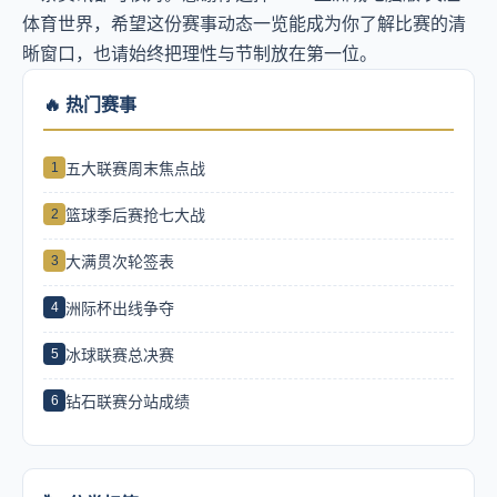
体育世界，希望这份赛事动态一览能成为你了解比赛的清
晰窗口，也请始终把理性与节制放在第一位。
🔥 热门赛事
1
五大联赛周末焦点战
2
篮球季后赛抢七大战
3
大满贯次轮签表
4
洲际杯出线争夺
5
冰球联赛总决赛
6
钻石联赛分站成绩