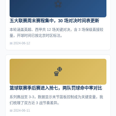
⚽
五大联赛周末赛程集中，30 场对决时间表更新
本轮涵盖英超、西甲共 12 场关键对决，含 3 场保级直接较
量，开球时间已按北京时区标注。
📅 2024-06-12
🏀
篮球联赛季后赛进入抢七，两队罚球命中率对比
系列赛战至 3-3，数据显示末节篮板控制成为关键变量，我
们梳理了双方近 3 战节奏差异。
📅 2024-06-11