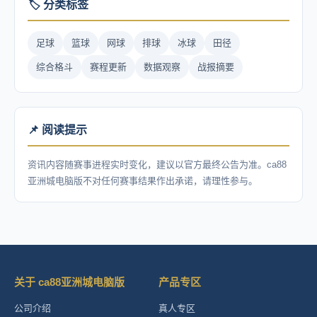
🏷️ 分类标签
足球
篮球
网球
排球
冰球
田径
综合格斗
赛程更新
数据观察
战报摘要
📌 阅读提示
资讯内容随赛事进程实时变化，建议以官方最终公告为准。ca88
亚洲城电脑版不对任何赛事结果作出承诺，请理性参与。
关于 ca88亚洲城电脑版
产品专区
公司介绍
真人专区