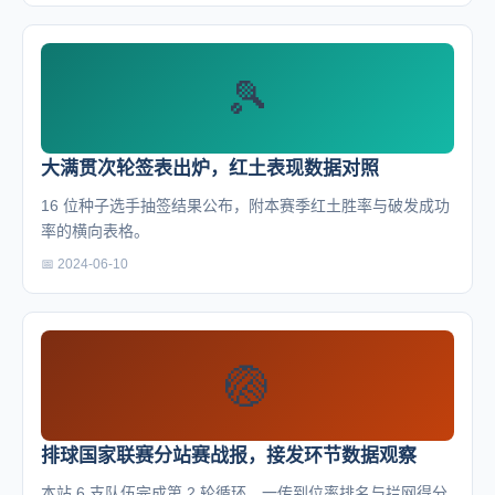
🎾
大满贯次轮签表出炉，红土表现数据对照
16 位种子选手抽签结果公布，附本赛季红土胜率与破发成功
率的横向表格。
📅 2024-06-10
🏐
排球国家联赛分站赛战报，接发环节数据观察
本站 6 支队伍完成第 2 轮循环，一传到位率排名与拦网得分