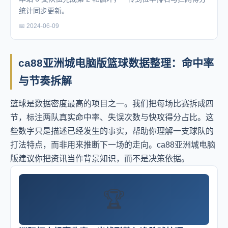
统计同步更新。
📅 2024-06-09
ca88亚洲城电脑版篮球数据整理：命中率
与节奏拆解
篮球是数据密度最高的项目之一。我们把每场比赛拆成四
节，标注两队真实命中率、失误次数与快攻得分占比。这
些数字只是描述已经发生的事实，帮助你理解一支球队的
打法特点，而非用来推断下一场的走向。ca88亚洲城电脑
版建议你把资讯当作背景知识，而不是决策依据。
🏆