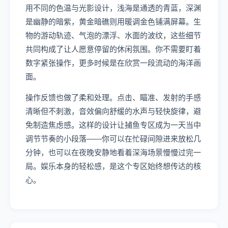
用不同的色温与光影设计，浅海是通透的青蓝，深渊
是幽静的暗紫，黄金暗礁则用暖调金色铺满屏幕。生
物的游动轨迹、气泡的漂浮、水面的波纹，这些细节
共同构成了让人愿意停留的休闲氛围。你不需要盯着
数字紧张操作，更多时候是在欣赏一段流动的海洋画
面。
操作反馈也做了柔和处理。点击、瞄准、发射的手感
清晰但不刺激，音效偏向舒缓的水声与轻快旋律，避
免制造焦虑感。这样的设计让捕鱼专区成为一天当中
调节节奏的小段落——你可以在忙碌间隙进来放松几
分钟，也可以在夜晚安静地看着深海场景慢慢过完一
局。娱乐本身的轻松感，是这个专区始终想传达的核
心。