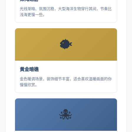
光线渐暗、氛围沉稳，大型海洋生物穿行其间，节奏比
浅海更慢一些。
🐡
黄金暗礁
金色暖调场景，装饰细节丰富，适合喜欢温暖画面的你
慢慢欣赏。
🐙