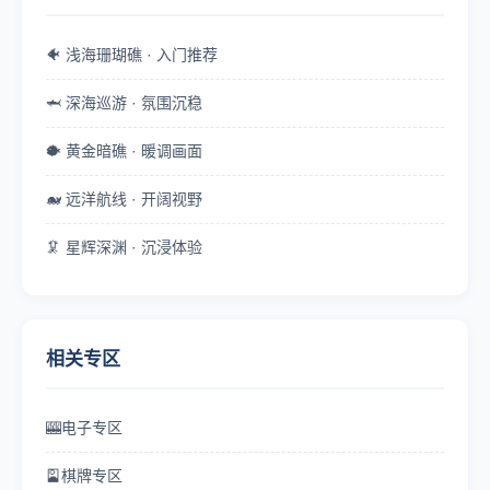
🐠 浅海珊瑚礁 · 入门推荐
🦈 深海巡游 · 氛围沉稳
🐡 黄金暗礁 · 暖调画面
🐋 远洋航线 · 开阔视野
🦑 星辉深渊 · 沉浸体验
相关专区
🎰
电子专区
🎴
棋牌专区