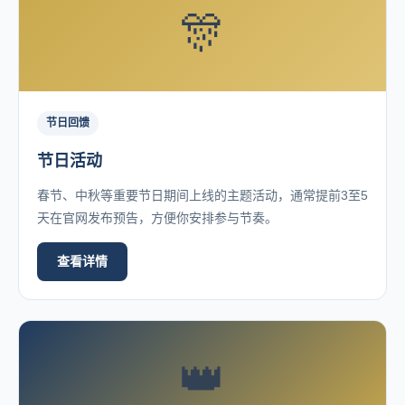
🎊
节日回馈
节日活动
春节、中秋等重要节日期间上线的主题活动，通常提前3至5
天在官网发布预告，方便你安排参与节奏。
查看详情
👑