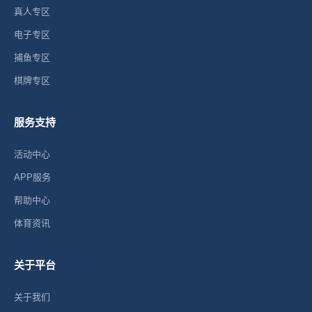
真人专区
电子专区
捕鱼专区
棋牌专区
服务支持
活动中心
APP服务
帮助中心
体育资讯
关于平台
关于我们